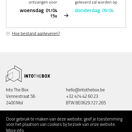
ontvangen voor
geleverd zal worden op
woensdag
donderdag
01/04
09/04
15u
Hoe bestand aanleveren?
Into The Box
hello@intothebox.be
Vennestraat 56
+32 474 42 60 23
2400 Mol
BTW BE0629.727.265
/intotheboxbe
/intotheboxbe
Door gebruik te maken van deze website, geef je toestemming
voor het plaatsen van cookies bij bezoek van onze website.
More info