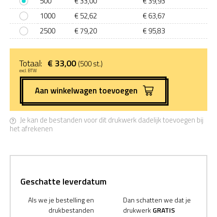
500
€ 33,00
€ 39,93
1000
€ 52,62
€ 63,67
2500
€ 79,20
€ 95,83
Totaal:
€ 33,00
(500 st.)
excl. BTW
Aan winkelwagen toevoegen
Je kan de bestanden voor dit drukwerk dadelijk toevoegen bij
het afrekenen
Geschatte leverdatum
Als we je bestelling en
Dan schatten we dat je
drukbestanden
drukwerk
GRATIS