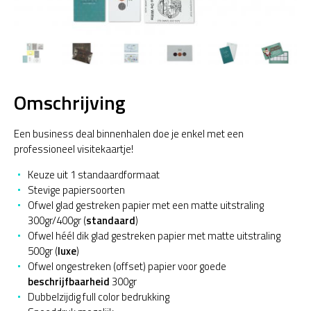
menu
Reviews
Veelgestelde vragen
Contact
Omschrijving
Mijn account
Een business deal binnenhalen doe je enkel met een
professioneel visitekaartje!
Keuze uit 1 standaardformaat
Stevige papiersoorten
Ofwel glad gestreken papier met een matte uitstraling
300gr/400gr (
standaard
)
Ofwel héél dik glad gestreken papier met matte uitstraling
500gr (
luxe
)
Ofwel ongestreken (offset) papier voor goede
beschrijfbaarheid
300gr
Dubbelzijdig full color bedrukking