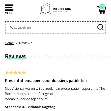
Overslaan
en
0
naar
DRUK DE KOSTEN
MENU
de
inhoud
Vul
gaan
hier
je
zoekterm
in
Home
Reviews
Kruimelpad
Home
Reviews
Submenu o
Drukwerk
Submenu o
Promomateriaal
Submenu op
Textiel
Presentatiemappen voor dossiers patiënten
Submenu op
Met Visionair waren wij op zoek naar presentatiemappen, Into The
Alle producten A-Z
Box heeft ons hier perfect geholpen.
Bedankt voor de top service!
Stephanie D. - Visionair Oogzorg
Top
Over ons