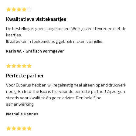
menu
Reviews
Kwalitatieve visitekaartjes
Veelgestelde vragen
De bestelling is goed aangekomen. We zijn zeer tevreden met de
Contact
kaartjes.
Ik zal zeker in toekomst nog gebruik maken van jullie.
Mijn account
Karin W. - Grafisch vormgever
Perfecte partner
Voor Cuperus hebben wij regelmatig heel uiteenlopend drukwerk
nodig. En Into The Box is hiervoor de perfecte partner! Zij zorgen
steeds voor kwaliteit én goed advies. Een hele fijne
samenwerking!
Nathalie Hannes